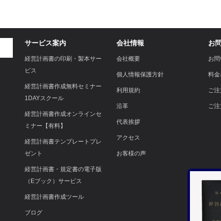
サービス案内
会社情報
お
経営計画書の印刷・製本サー
会社概要
お問
ビス
個人情報保護方針
料金
経営計画書作成無料セミナー
利用規約
ご注
1DAYスクール
沿革
ご注
経営計画書作成オンラインセ
代表挨拶
ミナー【有料】
アクセス
経営計画書テンプレートプレ
ゼント
お客様の声
経営計画書・規定書の電子版
（Eブック）サービス
経営計画書作成ツール
ブログ