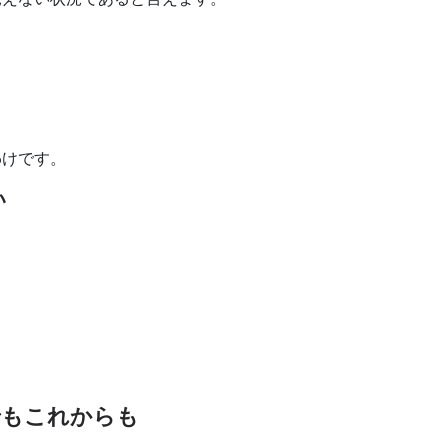
わけです。
い
でもこれからも